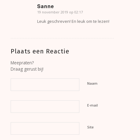
Sanne
19 november 2019 op 02:17
zegt:
Leuk geschreven! En leuk om te lezen!
Plaats een Reactie
Meepraten?
Draag gerust bij!
Naam
E-mail
Site