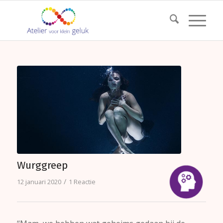
Wurggreep
/
12 januari 2020
1 Reactie