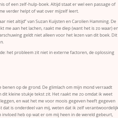
is of een zelf-hulp-boek. Altijd staat er wel een passage of
me verder helpt of wat over mijzelf leert.
maar niet altijd” van Suzan Kuijsten en Carolien Hamming. De
t me aan het lachen, raakt me diep (want het is zo waar) e
rschuwing geldt niet alleen voor het lezen van dit boek. Dit
n.
e: het probleem zit niet in externe factoren, de oplossing
e benen op de grond. De glimlach om mijn mond verraadt
 dit kleine stukje tekst zit. Het raakt me zo omdat ik weet
te leggen, en wat het me voor moois gegeven heeft gegeven
st dat is onderdeel van mij, weten dat ik zelf verantwoordelij
n invloed heb op wat er om mij heen in de wereld gebeurt,