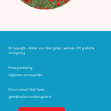
© Copyright – Atelier voor klein geluk | website:
STR grafische
vormgeving
Privacyverklaring
Algemene voorwaarden
Direct contact? Mail Gwen.
gwen@ateliervoorkleingeluk.nl