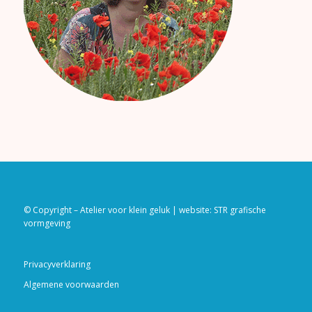
© Copyright – Atelier voor klein geluk | website:
STR grafische
vormgeving
Privacyverklaring
Algemene voorwaarden